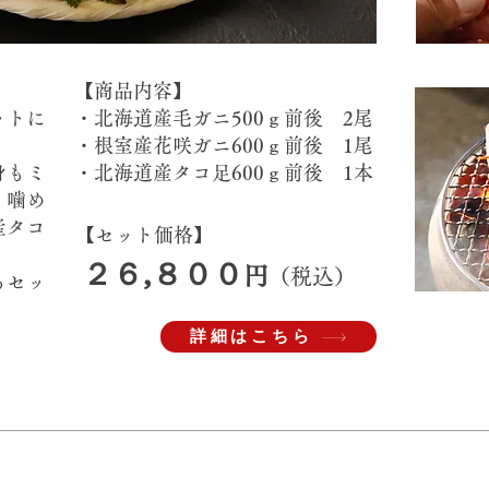
​【商品内容】
ットに
・北海道産毛ガニ500ｇ前後 2尾
・根室産花咲ガニ600ｇ前後 1尾
身もミ
​・北海道産タコ足600ｇ前後 1本
、噛め
産タコ
【セット価格】
２６,８００
​
円
（税込）
るセッ
詳細はこちら