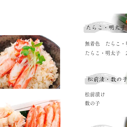
​無着色 たらこ・
​たらこ・明太子 2
​松前漬け
​数の子