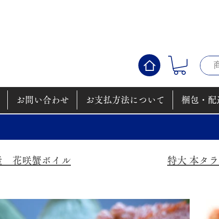
お問い合わせ
お支払方法について
梱包・配
​数量限定！
産 花咲蟹ボイル
​特大 本タ