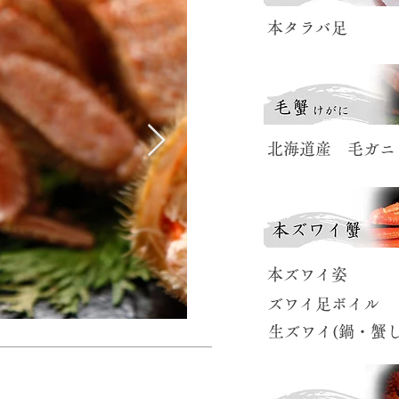
​本タラバ足
​北海道産 毛ガニ
​本ズワイ姿
​ズワイ足ボイル
​生ズワイ(鍋・蟹