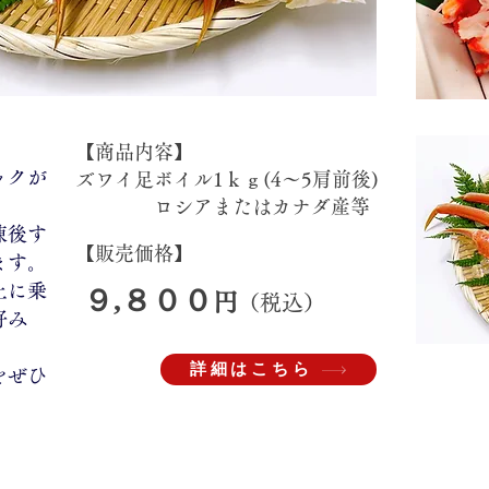
​【商品内容】
ックが
ズワイ足ボイル1ｋｇ(4～5肩前後)
ロシアまたはカナダ産等
凍後す
【販売価格】
ます。
上に乗
９,８００
円
（税込）
好み
詳細はこちら
をぜひ