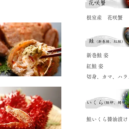
​根室産 花咲蟹
​新巻鮭 姿
​紅鮭 姿
​切身、カマ、ハラ
​鮭いくら醬油漬け​