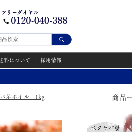
フリーダイヤル
​0120-040-388
送料について
採用情報
ラバ足ボイル 1kg
​商品