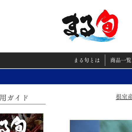
まる旬とは
商品一覧
​期間限定！
根室
利用ガイド