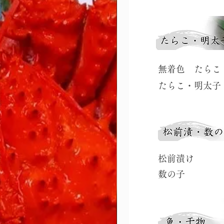
​無着色 たらこ
​たらこ・明太子
​松前漬け
​数の子