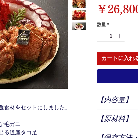
￥26,80
数量
*
カートに入れ
【内容量】
選食材をセットにしました。
毛ガニ600ｇ前後 
【原材料】
タコ足600ｇ前後 
な毛ガニ
毛ガニ(北海道産)
出る道産タコ足
【保存方法
たこ(北海道産)、