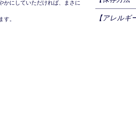
やかにしていただければ、まさに
到着後、ご家庭の冷
【アレルギ
※解凍後は、賞味
ます。
上がりください。
カニ
花咲蟹(北海道産)、食塩／たこ(北海
2カ月
わらず、お早めにお召し上がりく