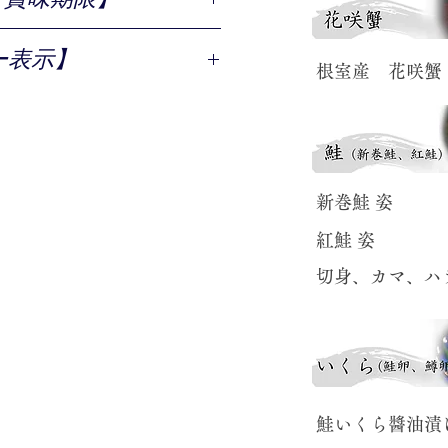
凍庫で2カ月
ー表示】
期限に関わらず、お早めにお召し
​根室産 花咲蟹
​新巻鮭 姿
​紅鮭 姿
​切身、カマ、ハ
​鮭いくら醬油漬け