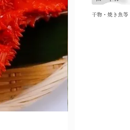
​干物・焼き魚等​
北海道産毛蟹570g前後
価格
￥9,800