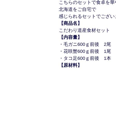
こちらのセットで食卓を華
北海道をご自宅で
感じられるセットでござい
【商品名】
こだわり道産食材セット
【内容量】
・毛ガニ600ｇ前後 2尾
・花咲蟹600ｇ前後 1尾
・タコ足600ｇ前後 1本
【原材料】
毛ガニ(北海道産)、食塩／
道産)、食塩、ミョウバン
【保存方法】
要冷凍
【賞味期限】
到着後、ご家庭の冷凍庫で
※解凍後は、賞味期限に関