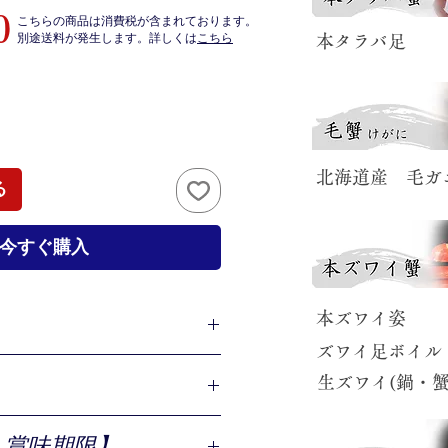
価
0
こちらの商品は消費税が含まれております。
​別途送料が発生します。詳しくは
こちら
​本タラバ足
格
​北海道産 毛ガ
る
今すぐ購入
​本ズワイ姿
​ズワイ足ボイル
２尾／花咲蟹600ｇ前後 1尾／
​生ズワイ(鍋・
1本
、食塩／花咲蟹(北海道産)、食塩／
・賞味期限】
食塩、ミョウバン