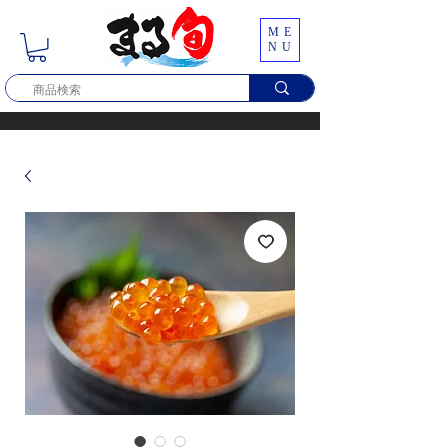
ME
NU