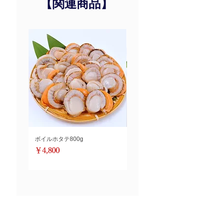
【関連商品】
ア)、酒精(一部に小麦・いくら・
大豆を含む)
【保存方法】
要冷凍
【賞味期限】
到着後、ご家庭の冷凍庫で2カ月
※解凍後は、賞味期限に関わら
ず、お早めにお召し上がりくださ
い。
ボイルホタテ800g
紅鮭切身500g(極)
価格
価格
￥4,800
￥2,800