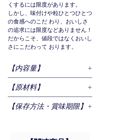
くするには限度があります。
しかし、味付けや粒ひとつひとつ
の食感へのこだ わり、おいしさ
の追求には限度などありません！
だからこそ、値段ではなくおいし
さにこだわって おります。
当店自慢のいくらの醤油漬けをぜ
ひご賞味ください。
【内容量】
【商品名】
北海道産いくら醤油漬け250ｇ
250g
【原材料】
【内容量】
250ｇ
さけ魚卵(北海道)、しょうゆ、発酵調味
【保存方法・賞味期限】
【原材料】
料、酵母エキス／ソルビット、酸化防止
剤(V.C)、調味料(アミノ酸等)、甘味料
さけ魚卵(北海道)、しょうゆ、発
要冷凍 到着後、ご家庭の冷凍庫で2カ
(甘草、ステビア)、酒精(一部に小麦・い
酵調味料、酵母エキス／ソルビッ
月
くら・大豆を含む)
ト、酸化防止剤(V.C)、調味料(ア
※解凍後は、賞味期限に関わらず、お早
ミノ酸等)、甘味料(甘草、ステビ
めにお召し上がりください。