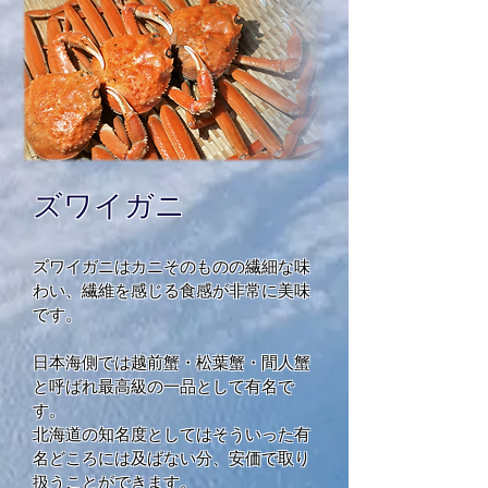
ズワイガニ
ズワイガニはカニそのものの繊細な味
わい、繊維を感じる食感が非常に美味
です。
日本海側では
越前蟹・松葉蟹・間人蟹
と呼ばれ最高級の一品として有名で
す。
北海道の知名度としてはそういった有
名どころには及ばない分、安価で取り
扱うことができます。