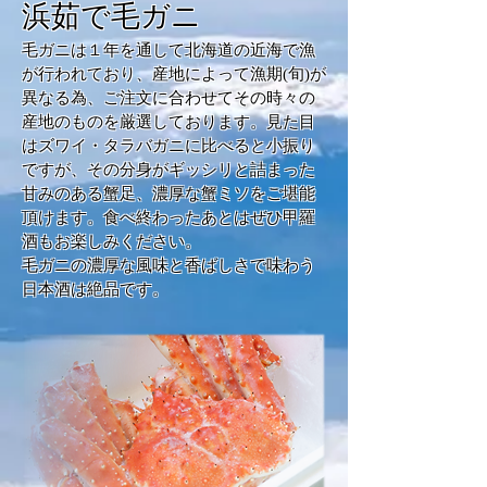
浜茹で毛ガニ
毛ガニは１年を通して北海道の近海で漁
が行われており、産地によって漁期(旬)が
異なる為、ご注文に合わせてその時々の
産地のものを厳選しております。
見た目
はズワイ・タラバガニに比べると小振り
ですが、その分身がギッシリと詰まった
甘みのある蟹足、濃厚な蟹ミソをご堪能
頂けます。
食べ終わったあとはぜひ甲羅
酒もお楽しみください。
​毛ガニの濃厚な風味と香ばしさで味わう
日本酒は絶品です。