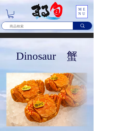
ME
NU
​Dinosaur 蟹